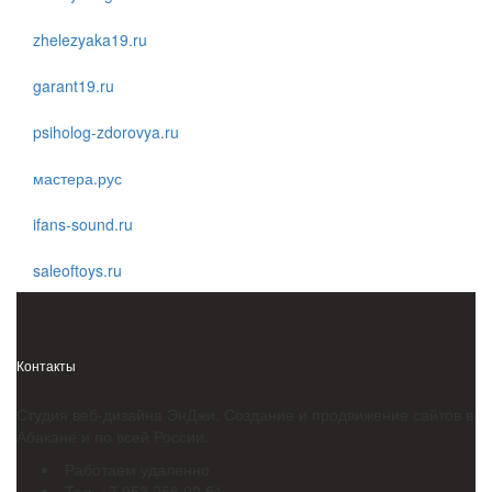
zhelezyaka19.ru
garant19.ru
psiholog-zdorovya.ru
мастера.рус
ifans-sound.ru
saleoftoys.ru
Контакты
Студия веб-дизайна ЭнДжи. Создание и продвижение сайтов в
Абакане и по всей России.
Работаем удаленно
Тел. +7 953 256 02 51