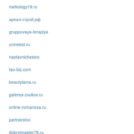
narkology19.ru
ареал-строй.рф
gruppovaya-terapiya
urmetod.ru
nastavnichestvo
tao-biz.com
beautylama.ru
galerea-zvukov.ru
online-romanova.ru
partnerstvo
dobryimaster78.ru