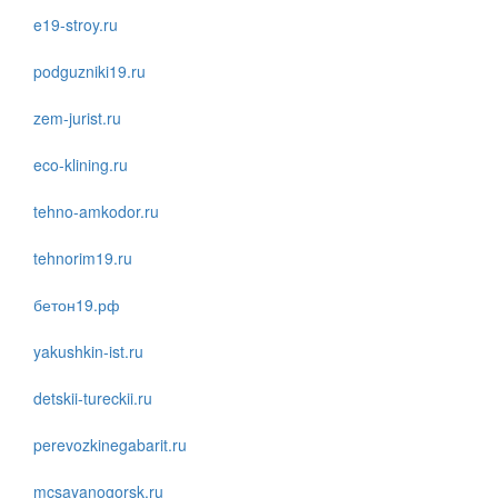
e19-stroy.ru
podguzniki19.ru
zem-jurist.ru
eco-klining.ru
tehno-amkodor.ru
tehnorim19.ru
бетон19.рф
yakushkin-ist.ru
detskii-tureckii.ru
perevozkinegabarit.ru
mcsayanogorsk.ru