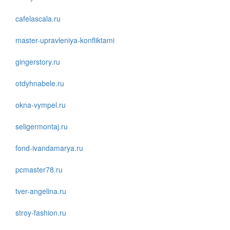
cafelascala.ru
master-upravleniya-konfliktami
gingerstory.ru
otdyhnabele.ru
okna-vympel.ru
seligermontaj.ru
fond-ivandamarya.ru
pcmaster78.ru
tver-angelina.ru
stroy-fashion.ru